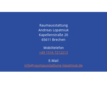
Raumausstattung
Andreas Lopatniuk
Kapellenstraße 20
65611 Brechen
Mobiltelefon
+49 1516 7212213
E-Mail
info@raumausstattung-lopatniuk.de
IMPRESSUM
DATENSCHUTZERKLÄRUNG
© Copyright.
.
Alle Rechte vorbehalten